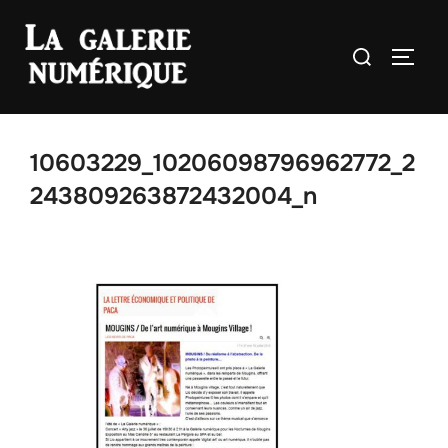
Aller
au
Rechercher :
PERM
contenu
10603229_10206098796962772_2
243809263872432004_n