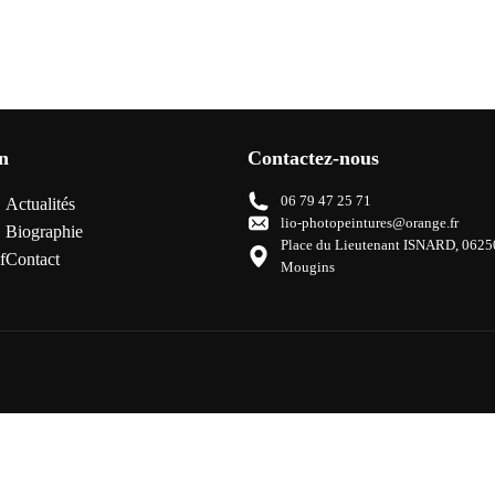
n
Contactez-nous
06 79 47 25 71
Actualités
lio-photopeintures@orange.fr
Biographie
Place du Lieutenant ISNARD, 0625
f
Contact
Mougins