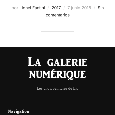
Publicado
por
Lionel Fantini
2017
7 junio 2018
Sin
el
comentarios
Les photopeintures de Lio
Navigation