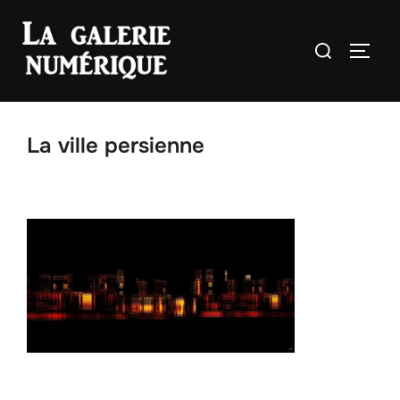
Aller
au
Rechercher :
PERM
contenu
La ville persienne