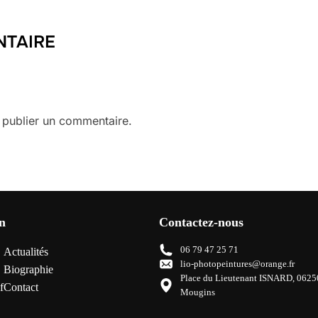
NTAIRE
publier un commentaire.
n
Contactez-nous
06 79 47 25 71
Actualités
lio-photopeintures@orange.fr
Biographie
Place du Lieutenant ISNARD, 0625
f
Contact
Mougins