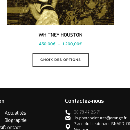
WHITNEY HOUSTON
450,00
€
–
1 200,00
€
CHOIX DES OPTIONS
on
Contactez-nous
06 79 47 25 71
Actualités
lio-photopeintures@orange.fr
Biographie
Place du Lieutenant ISNARD, 
sif
Contact
Mougins