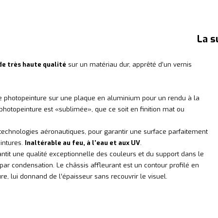
La s
de très haute qualité
sur un matériau dur, apprêté d’un vernis
e photopeinture sur une plaque en aluminium pour un rendu à la
photopeinture est «sublimée», que ce soit en finition mat ou
es technologies aéronautiques, pour garantir une surface parfaitement
eintures.
Inaltérable au feu, à l’eau et aux UV
.
ntit une qualité exceptionnelle des couleurs et du support dans le
ar condensation. Le châssis affleurant est un contour profilé en
, lui donnand de l’épaisseur sans recouvrir le visuel.