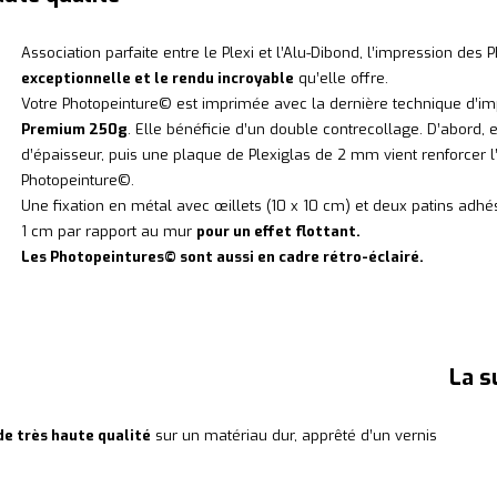
Association parfaite entre le Plexi et l’Alu-Dibond, l’impression d
exceptionnelle et le rendu incroyable
qu’elle offre.
Votre Photopeinture© est imprimée avec la dernière technique d’i
Premium 250g
. Elle bénéficie d’un double contrecollage. D’abord
d’épaisseur, puis une plaque de Plexiglas de 2 mm vient renforcer 
Photopeinture©.
Une fixation en métal avec œillets (10 x 10 cm) et deux patins adhés
1 cm par rapport au mur
pour un effet flottant.
Les Photopeintures© sont aussi en cadre rétro-éclairé.
La s
de très haute qualité
sur un matériau dur, apprêté d’un vernis