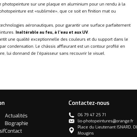
e photopeinture sur une plaque en aluminium pour un rendu à la
photopeinture est «sublimée», que ce soit en finition mat ou
es technologies aéronautiques, pour garantir une surface parfaitement
eintures.
Inaltérable au feu, à l’eau et aux UV
.
ntit une qualité exceptionnelle des couleurs et du support dans le
ar condensation. Le châssis affleurant est un contour profilé en
, lui donnand de l’épaisseur sans recouvrir le visuel.
on
Contactez-nous
06 79 47 25 71
Actualités
lio-photopeintures@orange.fr
Biographie
Place du Lieutenant ISNARD, 
sif
Contact
Mougins