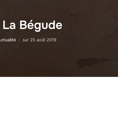
 La Bégude
Publié
ctualité
sur
25 août 2019
le