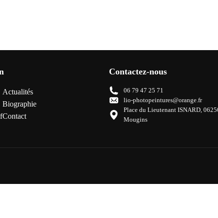
n
Contactez-nous
06 79 47 25 71
Actualités
lio-photopeintures@orange.fr
Biographie
Place du Lieutenant ISNARD, 0625
f
Contact
Mougins